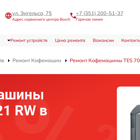
ул. Энгельса, 75
+7 (351) 200-51-37
Адрес сервисного центра Bosch
Горячая линия
Ремонт устройств
Цена ремонта
Вакансии
Контакт
тв
Ремонт Кофемашин
Ремонт Кофемашины TES 7
машины
21 RW в