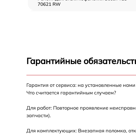
70621 RW
Замена фильтра Bosch TES 70621 RW
Замена ТЭНа Bosch TES 70621 RW
Чистка от кофейных масел Bosch TES 70621
RW
Гарантийные обязательст
Ремонт термодатчика Bosch TES 70621 RW
Гарантия от сервиса: на установленные нами
Замена жерновов Bosch TES 70621 RW
Что считается гарантийным случаем?
Ремонт насоса Bosch TES 70621 RW
Для работ: Повторное проявление неисправн
запчасти).
Ремонт дренажного клапана Bosch TES
70621 RW
Для комплектующих: Внезапная поломка, отк
Замена прокладок, хомутов, скобок и колец