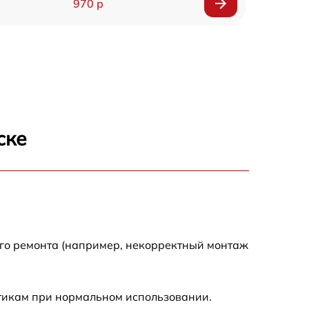
970 р
820 р
670 р
540 р
ске
1020 р
820 р
920 р
ого ремонта (например, некорректный монтаж
670 р
стикам при нормальном использовании.