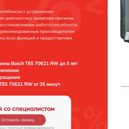
елябинске с устранением
м диагностику, выявляем причины
восстанавливаем работоспособность
и рекомендованные производителем
рку всех функций и предоставляем
ны Bosch TES 70621 RW до 3 лет
 желанию
бращения
TES 70621 RW от 35 минут
я со специалистом
Оставить заявку
есь c
политикой конфиденциальности