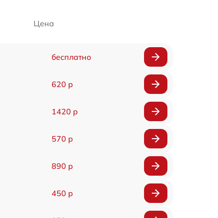
Цена
бесплатно
620 р
1420 р
570 р
890 р
450 р