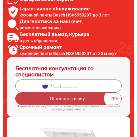
Гарантийное обслуживание
кухонной плиты Bosch HSV695020T до 3 лет
Диагностика за наш счет,
ремонт по желанию
Бесплатный выезд курьера
в день обращения
Срочный ремонт
кухонной плиты Bosch HSV695020T от 35 минут
Бесплатная консультация со
специалистом
Оставить заявку
Нажимая на кнопку "Оставить заявку" Вы соглашаетесь c
политикой
конфиденциальности