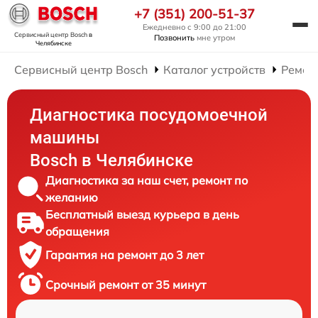
+7 (351) 200-51-37
Ежедневно с 9:00 до 21:00
Сервисный центр Bosch
в
Позвонить
мне утром
Челябинске
Сервисный центр Bosch
Каталог устройств
Ремон
Диагностика посудомоечной
машины
Bosch в Челябинске
Диагностика за наш счет, ремонт по
желанию
Бесплатный выезд курьера в день
обращения
Гарантия на ремонт до 3 лет
Срочный ремонт от 35 минут