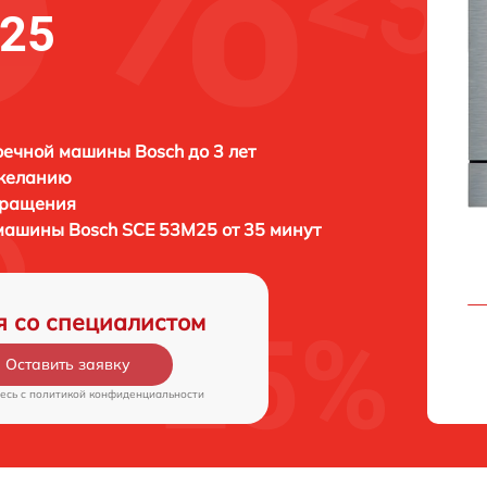
M25
ечной машины Bosch до 3 лет
 желанию
бращения
 машины
Bosch SCE 53M25 от 35 минут
я со специалистом
Оставить заявку
есь c
политикой конфиденциальности