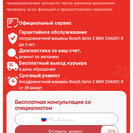
производителем запчасти, после ремонта выполняем
проверку всех функций и предоставляем гарантию.
Официальный сервис
Гарантийное обслуживание
посудомоечной машины Bosch Serie 2 SMV 23AX01 R
до 3 лет
Диагностика за наш счет,
ремонт по желанию
Бесплатный выезд курьера
в день обращения
Срочный ремонт
посудомоечной машины Bosch Serie 2 SMV 23AX01 R
от 35 минут
Бесплатная консультация со
специалистом
Оставить заявку