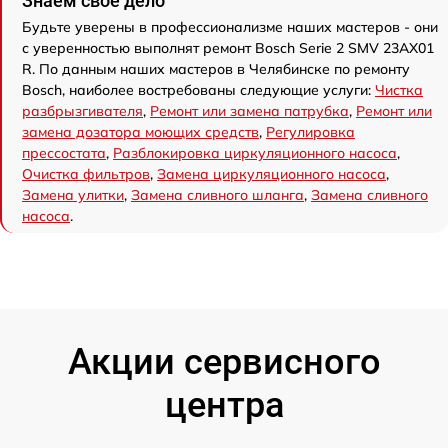
Знаем свое дело
Будьте уверены в профессионализме наших мастеров - они
с уверенностью выполнят ремонт Bosch Serie 2 SMV 23AX01
R. По данным наших мастеров в Челябинске по ремонту
Bosch, наиболее востребованы следующие услуги:
Чистка
разбрызгивателя
,
Ремонт или замена патрубка
,
Ремонт или
замена дозатора моющих средств
,
Регулировка
прессостата
,
Разблокировка циркуляционного насоса
,
Очистка фильтров
,
Замена циркуляционного насоса
,
Замена улитки
,
Замена сливного шланга
,
Замена сливного
насоса
.
Акции сервисного
центра