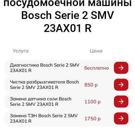
посудомоечной машины
Bosch Serie 2 SMV
23AX01 R
Услуга
Цена
Диагностика Bosch Serie 2 SMV
бесплатно
23AX01 R
Чистка разбрызгивателя Bosch
850 р
Serie 2 SMV 23AX01 R
Замена датчика соли Bosch
1100 р
Serie 2 SMV 23AX01 R
Замена ТЭН Bosch Serie 2 SMV
1750 р
23AX01 R