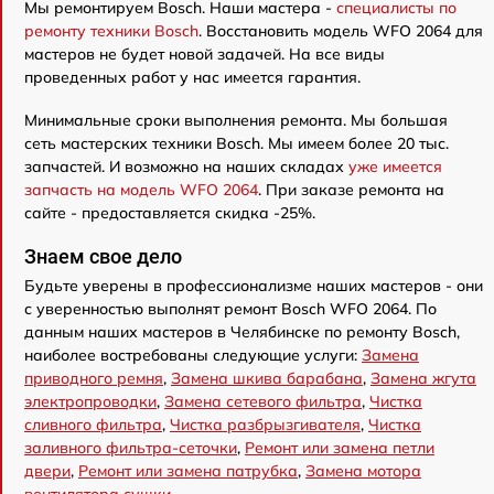
Мы ремонтируем Bosch. Наши мастера -
специалисты по
ремонту техники Bosch
. Восстановить модель WFO 2064 для
мастеров не будет новой задачей. На все виды
проведенных работ у нас имеется гарантия.
Минимальные сроки выполнения ремонта. Мы большая
сеть мастерских техники Bosch. Мы имеем более 20 тыс.
запчастей. И возможно на наших складах
уже имеется
запчасть на модель WFO 2064
. При заказе ремонта на
сайте - предоставляется скидка -25%.
Знаем свое дело
Будьте уверены в профессионализме наших мастеров - они
с уверенностью выполнят ремонт Bosch WFO 2064. По
данным наших мастеров в Челябинске по ремонту Bosch,
наиболее востребованы следующие услуги:
Замена
приводного ремня
,
Замена шкива барабана
,
Замена жгута
электропроводки
,
Замена сетевого фильтра
,
Чистка
сливного фильтра
,
Чистка разбрызгивателя
,
Чистка
заливного фильтра-сеточки
,
Ремонт или замена петли
двери
,
Ремонт или замена патрубка
,
Замена мотора
вентилятора сушки
.