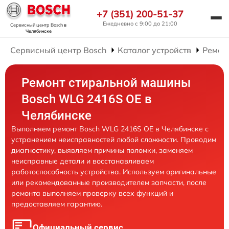
+7 (351) 200-51-37
Ежедневно с 9:00 до 21:00
Сервисный центр Bosch
в
Челябинске
Сервисный центр Bosch
Каталог устройств
Ремон
Ремонт стиральной машины
Bosch WLG 2416S OE в
Челябинске
Выполняем ремонт Bosch WLG 2416S OE в Челябинске с
устранением неисправностей любой сложности. Проводим
диагностику, выявляем причины поломки, заменяем
неисправные детали и восстанавливаем
работоспособность устройства. Используем оригинальные
или рекомендованные производителем запчасти, после
ремонта выполняем проверку всех функций и
предоставляем гарантию.
Официальный сервис