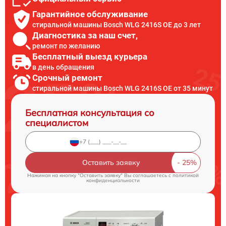
Гарантийное обслуживание
стиральной машины Bosch WLG 2416S OE до 3 лет
Диагностика за наш счет,
ремонт по желанию
Бесплатный выезд курьера
в день обращения
Срочный ремонт
стиральной машины Bosch WLG 2416S OE от 35 минут
Бесплатная консультация со
специалистом
Оставить заявку
Нажимая на кнопку "Оставить заявку" Вы соглашаетесь c
политикой
конфиденциальности