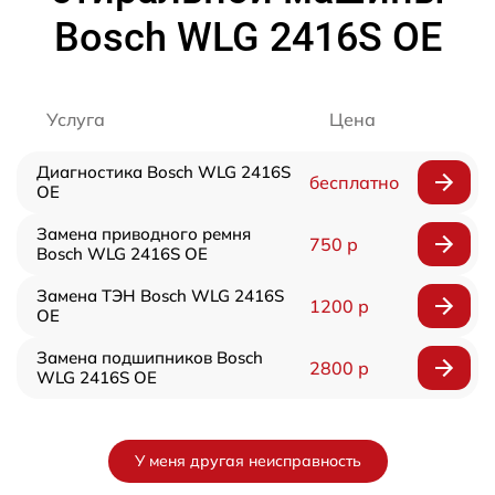
Bosch WLG 2416S OE
Услуга
Цена
Диагностика Bosch WLG 2416S
бесплатно
OE
Замена приводного ремня
750 р
Bosch WLG 2416S OE
Замена ТЭН Bosch WLG 2416S
1200 р
OE
Замена подшипников Bosch
2800 р
WLG 2416S OE
У меня другая неисправность