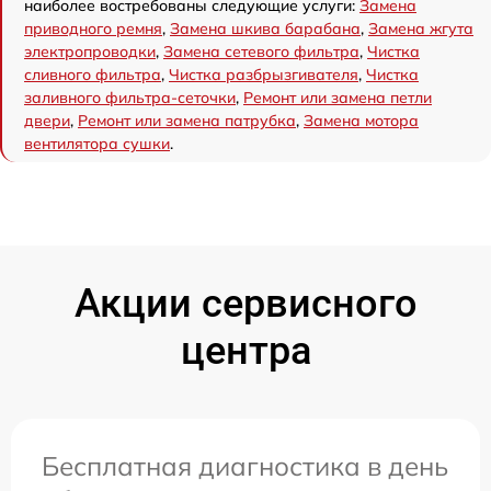
наиболее востребованы следующие услуги:
Замена
приводного ремня
,
Замена шкива барабана
,
Замена жгута
электропроводки
,
Замена сетевого фильтра
,
Чистка
сливного фильтра
,
Чистка разбрызгивателя
,
Чистка
заливного фильтра-сеточки
,
Ремонт или замена петли
двери
,
Ремонт или замена патрубка
,
Замена мотора
вентилятора сушки
.
Акции сервисного
центра
Бесплатная диагностика в день