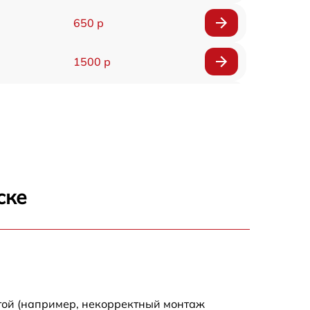
650 р
1500 р
790 р
900 р
1590 р
ске
1300 р
200 р
1590 р
той (например, некорректный монтаж