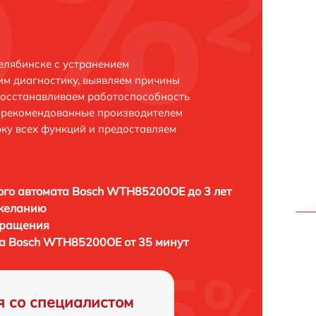
лябинске с устранением
м диагностику, выявляем причины
восстанавливаем работоспособность
и рекомендованные производителем
рку всех функций и предоставляем
го автомата Bosch WTH85200OE до 3 лет
 желанию
бращения
а Bosch WTH85200OE от 35 минут
я со специалистом