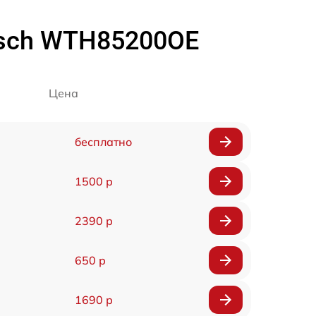
osch WTH85200OE
Цена
бесплатно
1500 р
2390 р
650 р
1690 р