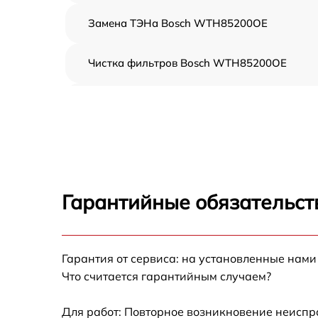
Замена ТЭНа Bosch WTH85200OE
Чистка фильтров Bosch WTH85200OE
Замена кнопок Bosch WTH85200OE
Ремонт модуля управления Bosch
WTH85200OE
Замена вентилятора Bosch WTH85200OE
Гарантийные обязательст
Замена термостата Bosch WTH85200OE
Восстановление проводки Bosch
Гарантия от сервиса: на установленные нами
WTH85200OE
Что считается гарантийным случаем?
Замена барабана Bosch WTH85200OE
Для работ: Повторное возникновение неиспр