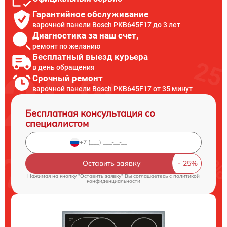
Гарантийное обслуживание
варочной панели Bosch PKB645F17 до 3 лет
Диагностика за наш счет,
ремонт по желанию
Бесплатный выезд курьера
в день обращения
Срочный ремонт
варочной панели Bosch PKB645F17 от 35 минут
Бесплатная консультация со
специалистом
Оставить заявку
Нажимая на кнопку "Оставить заявку" Вы соглашаетесь c
политикой
конфиденциальности