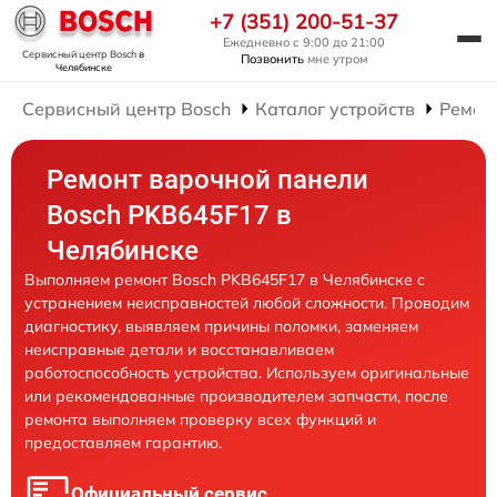
+7 (351) 200-51-37
Ежедневно с 9:00 до 21:00
Сервисный центр Bosch
в
Позвонить
мне утром
Челябинске
Сервисный центр Bosch
Каталог устройств
Ремон
Ремонт варочной панели
Bosch PKB645F17 в
Челябинске
Выполняем ремонт Bosch PKB645F17 в Челябинске с
устранением неисправностей любой сложности. Проводим
диагностику, выявляем причины поломки, заменяем
неисправные детали и восстанавливаем
работоспособность устройства. Используем оригинальные
или рекомендованные производителем запчасти, после
ремонта выполняем проверку всех функций и
предоставляем гарантию.
Официальный сервис