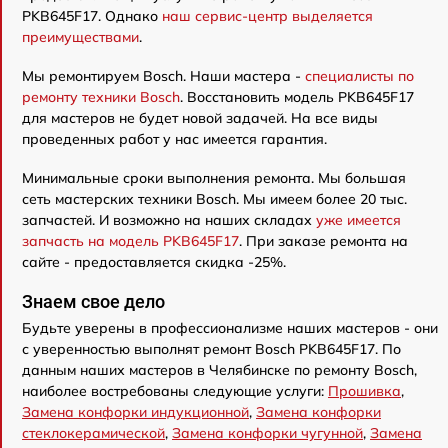
PKB645F17. Однако
наш сервис-центр выделяется
преимуществами
.
Мы ремонтируем Bosch. Наши мастера -
специалисты по
ремонту техники Bosch
. Восстановить модель PKB645F17
для мастеров не будет новой задачей. На все виды
проведенных работ у нас имеется гарантия.
Минимальные сроки выполнения ремонта. Мы большая
сеть мастерских техники Bosch. Мы имеем более 20 тыс.
запчастей. И возможно на наших складах
уже имеется
запчасть на модель PKB645F17
. При заказе ремонта на
сайте - предоставляется скидка -25%.
Знаем свое дело
Будьте уверены в профессионализме наших мастеров - они
с уверенностью выполнят ремонт Bosch PKB645F17. По
данным наших мастеров в Челябинске по ремонту Bosch,
наиболее востребованы следующие услуги:
Прошивка
,
Замена конфорки индукционной
,
Замена конфорки
стеклокерамической
,
Замена конфорки чугунной
,
Замена