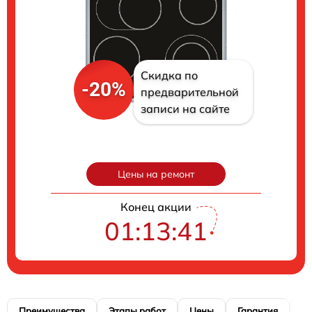
Скидка по
-20%
предварительной
записи на сайте
Цены на ремонт
Конец акции
01:13:40
Преимущества
Этапы работ
Цены
Гарантия
М